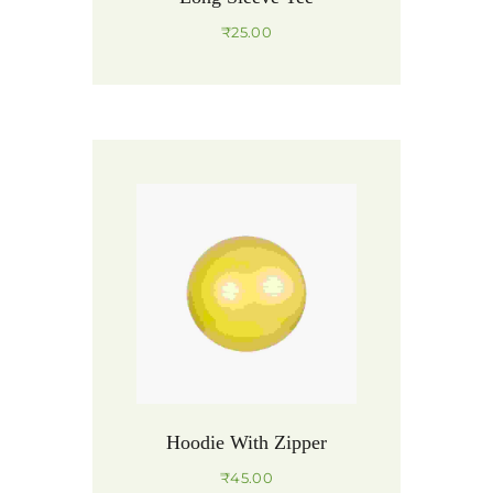
₹
25.00
Hoodie With Zipper
₹
45.00