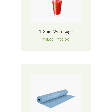
T-Shirt With Logo
₹
18.00
–
₹
20.00