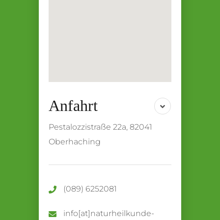
Pestalozzistraße 22a, 82041
Oberhaching
(089) 6252081
info[at]naturheilkunde-