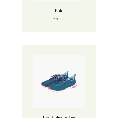
Polo
₹
20.00
Long Sleeve Tee